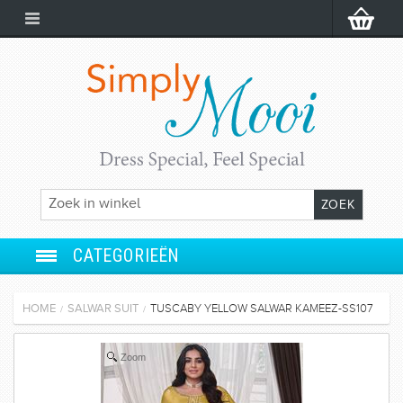
CATEGORIEËN
ANARKALI
HOME
SALWAR SUIT
TUSCABY YELLOW SALWAR KAMEEZ-SS107
/
/
SALWAR SUIT
Zoom
LEHENGA