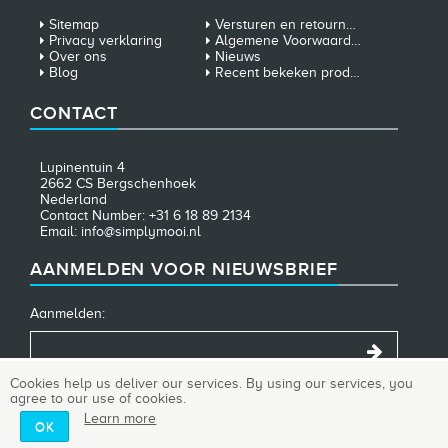
Sitemap
Versturen en retourneren
Privacy verklaring
Algemene Voorwaarden
Over ons
Nieuws
Blog
Recent bekeken producten
CONTACT
Lupinentuin 4
2662 CS Bergschenhoek
Nederland
Contact Number: +31 6 18 89 2134
Email: info@simplymooi.nl
AANMELDEN VOOR NIEUWSBRIEF
Aanmelden:
Cookies help us deliver our services. By using our services, you
agree to our use of cookies.
Copyright ; 2026 SimplyMooi. Alle rechten voorbehouden.
Learn more
OK
Powered by
nopCommerce