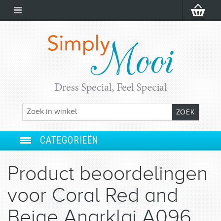
CATEGORIEËN
ANARKALI
Product beoordelingen
SALWAR SUIT
voor
Coral Red and
LEHENGA
Beige Anarklai A096