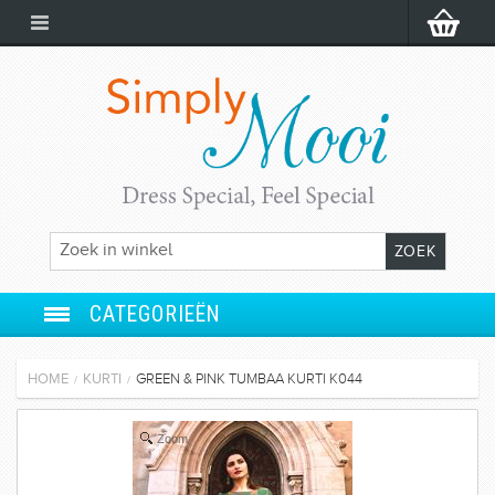
CATEGORIEËN
ANARKALI
HOME
KURTI
GREEN & PINK TUMBAA KURTI K044
/
/
SALWAR SUIT
Zoom
LEHENGA