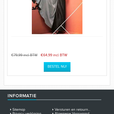
€79,99 incl BTW
€64,99 incl BTW
INFORMATIE
Sitemap
Versturen en retourneren
Privacy verklaring
Algemene Voorwaarden