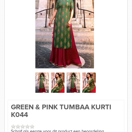
SAREES
KURTI
SIERADEN
MAATTABELLEN
GREEN & PINK TUMBAA KURTI
K044
Schrijf als eerste voor dit product een beoordeling