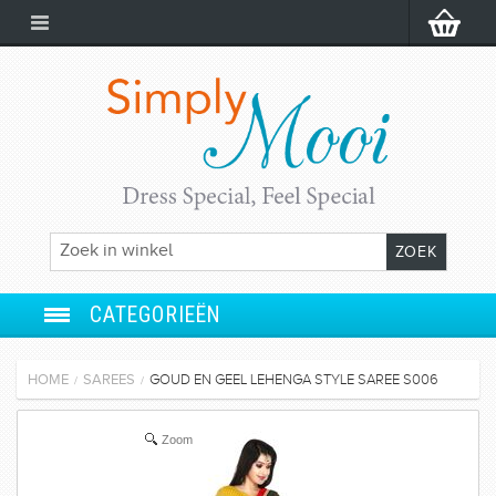
CATEGORIEËN
ANARKALI
HOME
SAREES
GOUD EN GEEL LEHENGA STYLE SAREE S006
/
/
SALWAR SUIT
Zoom
LEHENGA